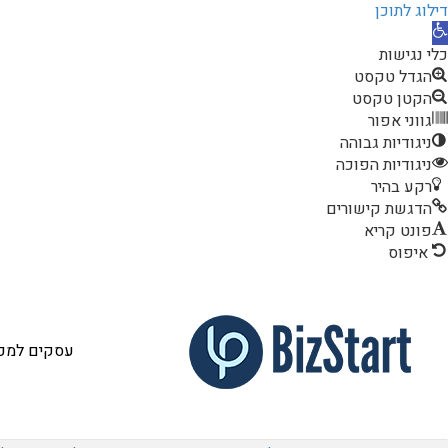
דילוג לתוכן
תח
רגל
כלי נגישות
גישות
הגדל טקסט
הקטן טקסט
גווני אפור
ניגודיות גבוהה
ניגודיות הפוכה
רקע בהיר
הדגשת קישורים
פונט קריא
איפוס
עסקים למכי