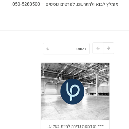
מומלץ לבוא ולהתרשם. לפרטים נוספים – 050-5283500.
רלוונטי
*** הזדמנות נדירה להיות בעל עסק מצליח בחופים היפים של קפריסין***