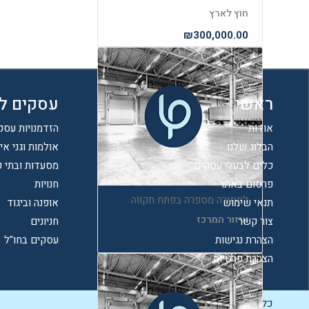
חוץ לארץ
₪300,000.00
ראשי
עסקים ל
אודות
הזדמנויות עסק
הבלוג שלנו
אולמות וגני אי
כלים לבעלי עסקים
מסעדות ובתי 
פרסום באתר
חנויות
למסירה מספרה בפתח תקווה
תנאי שימוש
אופנה וביגוד
איזור המרכז
צור קשר
חניונים
הצהרת נגישות
עסקים בחו"ל
₪1.00
הצהרת פרטיות
כל הזכויות שמורות ל-Biz Start