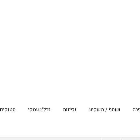
רה
שותף / משקיע
זכיינות
נדל"ן עסקי
סטוקים 