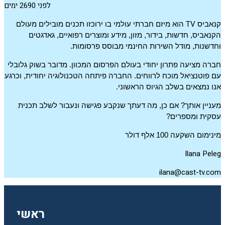
לפני 2690 ימים
TV
קנאביס
הוא מיזם חברתי עולמי בו ירוכזו תכנים מובילים מעולם
הקנאביס, חדשות, בידור, מזון, מידע ומוצרים רפואיים, גאדגטים
וחדשנות, מודל השירות החינמי מבוסס פרסומות.
חברה מציעה פתרון יחודי בעולם הפרסום המכוון. מדובר בשוק גלובלי
עם פוטנציאל מוכח לרווחים. החברה פיתחה הטכנולוגיה יחודית, וכרגע
אנו נמצאים בשלב הגיוס הראשוני.
מעניין אותך? אם כן, מה דעתך שנקבע פגישה ונעבור לשלב תכנית
עסקית ומספרים?
מינימום השקעה 100 אלף דולר
Ilana Peleg
ilana@cast-tv.com
ראשי