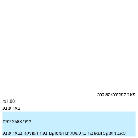
פאב למכירה/השכרה
₪1.00
באר שבע
לפני 2688 ימים
פאב מושקע ומאובזר בן כשנתיים הממוקם בעיר העתיקה בבאר שבע