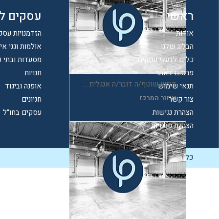
ראשי
עסקים ל
אודות
הזדמנויות עסק
הבלוג שלנו
אולמות וגני אי
כלים לבעלי עסקים
מסעדות ובתי 
פרסום באתר
חנויות
דרוש שוטף/ה דובר/ה אנגלית טוב מאוד להקמת רשתות שיווק בארצות הברית
תנאי שימוש
אופנה וביגוד
איזור המרכז
צור קשר
חניונים
הצהרת נגישות
עסקים בחו"ל
₪5,000.00
הצהרת פרטיות
כל הזכויות שמורות ל-Biz Start