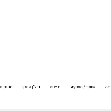
רה
שותף / משקיע
זכיינות
נדל"ן עסקי
סטוקים 