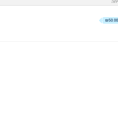
יחה
₪50.00