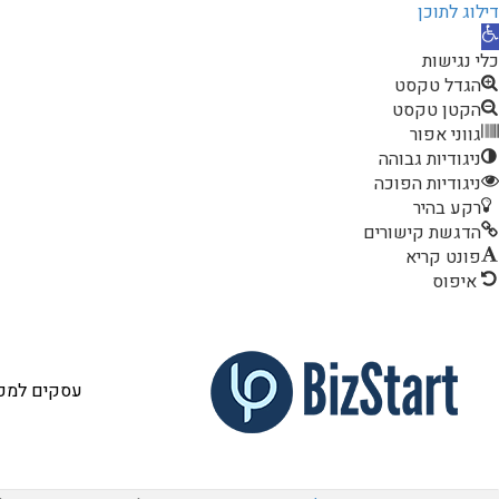
דילוג לתוכן
תח
רגל
כלי נגישות
גישות
הגדל טקסט
הקטן טקסט
גווני אפור
ניגודיות גבוהה
ניגודיות הפוכה
רקע בהיר
הדגשת קישורים
פונט קריא
איפוס
עסקים למכי