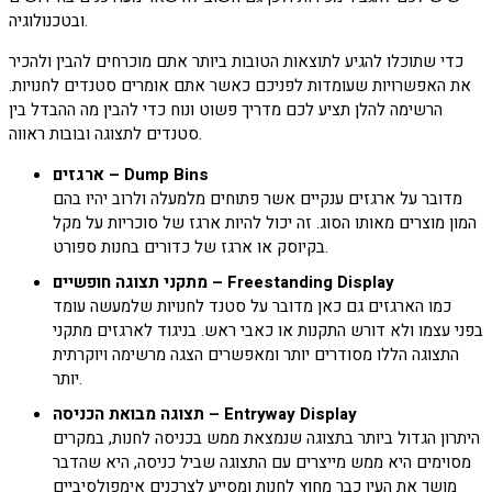
ובטכנולוגיה.
כדי שתוכלו להגיע לתוצאות הטובות ביותר אתם מוכרחים להבין ולהכיר
את האפשרויות שעומדות לפניכם כאשר אתם אומרים סטנדים לחנויות.
הרשימה להלן תציע לכם מדריך פשוט ונוח כדי להבין מה ההבדל בין
סטנדים לתצוגה ובובות ראווה.
ארגזים – Dump Bins
מדובר על ארגזים ענקיים אשר פתוחים מלמעלה ולרוב יהיו בהם
המון מוצרים מאותו הסוג. זה יכול להיות ארגז של סוכריות על מקל
בקיוסק או ארגז של כדורים בחנות ספורט.
מתקני תצוגה חופשיים – Freestanding Display
כמו הארגזים גם כאן מדובר על סטנד לחנויות שלמעשה עומד
בפני עצמו ולא דורש התקנות או כאבי ראש. בניגוד לארגזים מתקני
התצוגה הללו מסודרים יותר ומאפשרים הצגה מרשימה ויוקרתית
יותר.
תצוגה מבואת הכניסה – Entryway Display
היתרון הגדול ביותר בתצוגה שנמצאת ממש בכניסה לחנות, במקרים
מסוימים היא ממש מייצרים עם התצוגה שביל כניסה, היא שהדבר
מושך את העין כבר מחוץ לחנות ומסייע לצרכנים אימפולסיביים