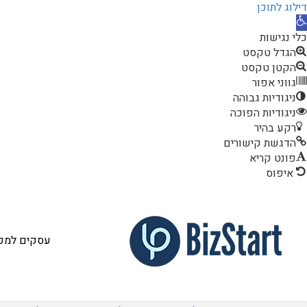
דילוג לתוכן
תח
רגל
כלי נגישות
גישות
הגדל טקסט
הקטן טקסט
גווני אפור
ניגודיות גבוהה
ניגודיות הפוכה
רקע בהיר
הדגשת קישורים
פונט קריא
איפוס
עסקים למכי