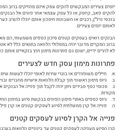
יזמים צעירים המבקשים להקים עסק אינם מחזיקים ברוב המק
להקים פאב, קיוסק או כל עסק עצמאי אחר פונים אל הבנקים 
בנכסי נדל"ן, רכבים או חשבונות חיסכון אותם יוכלו להציב כ
לאותם יזמים צעירים.
הבנקים רואים בעסקים קטנים סיכון כספים משמעותי, הם מאשר
ברוב המקרים מדובר יהיה במסלולי הלוואה בתנאים כלל לא א
לא להרים ידיים, ישנם גם פתרונות מימון חוץ בנקאיים אותם כד
פתרונות מימון עסק חדש לצעירים
א. חיילים משוחררים או בוגרי שירות לאומי יוכלו לעשות שי
ב. גיוס מימון ראשוני תוך קבלת הלוואות אישיות מחברים ובנ
ג. סכומי כסף סבירים ניתן יהיה לקבל תוך פנייה אל הבנקים 
מקורות.
ד. גיוס כספים באתרי מימון הפונים בבקשת סיוע במימון החל
ה. פנייה אל קרן ממשלתית לסיוע לעסקים קטנים או קרן פילנ
פנייה אל הקרן לסיוע לעסקים קטנים
קרן הסיוע מעניקה לעסקים קטנים עד בינוניים הלוואות בערב