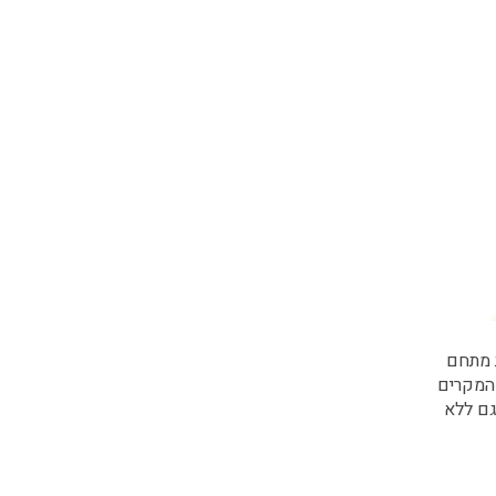
 מתחם
 המקרים
של העסק למשך כ-3 חודשים לפחות גם ללא