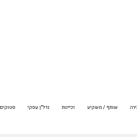
רה
שותף / משקיע
זכיינות
נדל"ן עסקי
סטוקים 