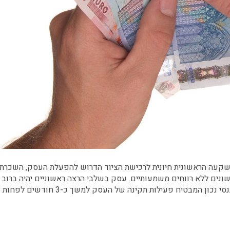
קעה הראשונית חיונית לרכישת הציוד הדרוש להפעלת העסק, השכרת
ונים ללא רווחים משמעותיים. עסק בשלבי הרצה ראשוניים יהיה ברוב
עסק לא רווחי, תכנון עסקי נכון הוא כזה המתבסס על ניהול פיננסי נכון המבטיח פעילות תקינה 