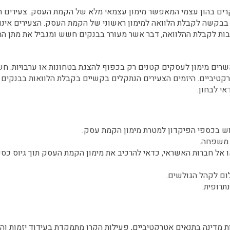
רים בהון עצמי המאפשר מימון עצמאי מלא של הקמת העסק. צעירים
בבקשה לקבלת הלוואה למימון ראשוני של הקמת העסק. הצעירים אינם
ערבות לקבלת ההלוואה, דבר אשר מעורר בבנקים חשש ומגביל את מתן הה
ים מימון לעסקים קטנים רק בכפוף להצגת בטחונות או ערבויות. חשוב
טרקטיביים. היזמים הצעירים הנתקלים בקשיים בקבלת הלוואות בבנקי
אי לבחון.
מוש בכספי הפיקדון למטרת מימון הקמת עסק.
י משפחה.
או אל חברות האשראי, כדאי להרכיב את מימון הקמת העסק תוך גיוס כ
ום לקהל הגולשים.
תרופית.
ות מדינה בתנאים אטרקטיביים, פעילות הקרן מתמקדת בעידוד יזמות ו