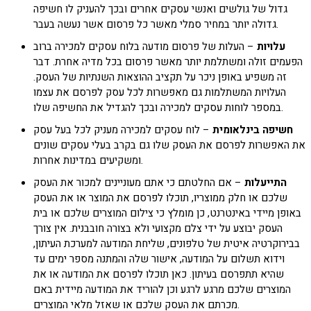
גדול של גולשים ואנשי עסקים אחרים ובכך להעניק לו חשיפה
גדולה יותר במחיר סמלי מאשר כל פרסום אשר נעשה בעבר.
עלויות
– העלות של פרסום מודעה בלוח עסקים למכירה ברוב
הפעמים זולה ומשתלמת יותר מאשר פרסום בכל מדיה אחרת. דבר
זה משפיע באופן ניכר על תקציב ההוצאות השנתיות של העסק.
העלויות המשתלמות גם מאפשרות לכל עסק לפרסם את עצמו
במספר לוחות עסקים למכירה ובכך להגדיל את החשיפה שלו.
חשיפה בינלאומית
– לוח עסקים למכירה מעניק לכל בעל עסק
את האפשרות לפרסם את העסק שלו גם בקרב בעלי עסקים שונים
ומשקיעים במדינות אחרות.
התייעלות
– אם החלטתם כי אתם מעוניינים למכור את העסק
שלכם או חלק ממוצריו, תוכלו לפרסם את המוצר או את העסק
באופן מיידי באינטרנט, כן מומלץ כי צילום המוצרים שלכם או בית
העסק יבוצע על ידי צלם מקצועי ולא בצורה חובבנית. אין צורך
בבירוקרטיה איטית של טלפונים, שליחת המודעה למערכת העיתון,
וידוא תשלום על המודעה, אישור שלה והמתנה מספר ימים עד
שהיא תתפרסם בעיתון. כאן תוכלו לפרסם את המודעה או את
המוצרים שלכם מרגע לרגע וכן להוריד את המודעה מיידית באם
מכרתם את העסק שלכם או שאזל מלאי המוצרים.