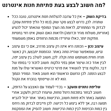
מה חשוב לבצע בעת פתיחת חנות אינטרנט?
בדיקת השוק –
אין כל ערובה להצלחת חנות אינטרנט, טובה ככל
שתהיה. לכן, נדרש לבצע סקר שוק (כמו כל הליך פתיחת עסק).
לבדוק מי המתחרים, לראות מה הערך המוסף שהאתר יכול להציע
(אחריות, משלוח מהיר וכדומה) ולראות האם השוק אינו רווי בחנויות
וותיקות יותר, כאלו שיורידו מכמות הרווחים באופן משמעותי.
עיצוב נכון –
הכוונה היא אינה רק עיצוב מרהיב, אם כי גם עיצוב
נגיש, שמאפשר שהייה נוחה באתר. ההזמנות יתבצעו, רק כאשר
תהיה חווית משתמש נוחה וקלה. לכן, חשוב לשלב בין עיצוב יפה,
לבין אחד כזה שיצור אמון בפני הלקוח. חשוב לזכור כי בסופו של
דבר, הלקוח צריך להשאיר את פרטי כרטיס האשראי שלו על מנת
לבצע הזמנה. לכן הרושם הראשוני הוא חשוב מאוד. המחיר הנמוך
הוא לא זה שייסחף בהכרח את הקהל.
שליפת נתונים ומעקב –
בכדי לעמוד עם האצבע על הדופק,
חשוב לבחור בתוכנות ניהול נוחות, שיעזרו לבדוק ולעקוב אחרי
התנועה באתר ולא פחות חשוב, הרכישות באתר. אתר יכול להביא
תנועה רבה, אך ללא ביצוע כל רכישה. לכן חייבים לבדוק מה היחס
בין כמות הכניסות לבין כמות הרכישות. חשוב להסיק את המסקנות