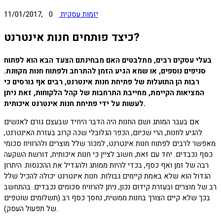
יזמות עסקית
0
11/01/2017,
כיצד פותחים חנות אינטרנט?
בעלי עסקים רבים, מתלבטים האם מבחינתם הצעד הבא הוא לפתוח
סניפים נוספים, או שמא הגיע הזמן להתרחב ולפתוח חנות מקוונת.
רבות הן התועלות של פתיחת חנות אינטרנט, רבים אף גורסים כי
המציאות הקיימת, מחייבת התרחבות של קהל הלקוחות, זאת ניתן
לעשות על ידי פתיחת חנות אינטרנט איכותית.
אם בעבר המותג ושם החנות היה הדבר היחיד שבעצם גורם לאנשים
להגיע לחנות, הרי שכיום, הכפר הגלובלי שכה קרוב בעזרת האינטרנט,
מאפשר לרבים לפתוח חנות אינטרנט, למכור שלל מוצרים ולהרוויח סכומי
כסף נכבדים. יחד עם זאת, חשוב לציין כי חנות איכותית, דורשת השקעה
רבה של זמן ואף כסף, בכדי להיות ממותג ולהגדיל את ההכנסות. היתרון
הגדול הוא שלא באמת קיימים גבולות. חנות אינטרנט יכולה להכיל שלל
רב של מוצרים ובעזרת קידום נכון, ניתן להרוויח סכומים נכבדים. בהתחשב
בכך שלא קיים הצורך בחנות ממשית, נחסך כסף רב (תשלומים שוטפים
של תפעול העסק).