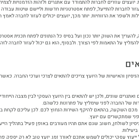
. יועצים עוזרים לחברות להתמודד עם אתגרים ולזהות הזדמנויות לצמיח
עזור לחברות להתייעל, לפתח אסטרטגיות חדשות וליישם שיטות עבודה 
לות ולשפר את הרווחיות. יותר מכך, יועצים יכולים לעזור לחברה לאמץ 
 להעריך את השוק יותר נכון ועל בסיס כל הנתונים לפתח תכנית אסטרטג
להמליץ על התאמות לפי הצורך. ולבסוף, הוא גם יכול לעזור לחברה לזה
ים
ניסיון והאישיות של היועץ צריכים להתאים לצרכי וערכי החברה. כאשר 
ואתגרים שונים, ולכן יש להתאים בין היועץ העסקי לבין מצבה הייחודי
רות של החברה לפני שימליץ על פתרונות כלשהם.
 מכם השקעה, בהתאם להיקף השירות הנחוץ לכם. לכן עליכם לקחת ב
ני שמתקשרים עם יועץ.
סיון לשולחן, חשוב שגם אתם תהיו מעורבים באופן פעיל בתהליך הייע
יעילות.
ייעוץ עסקי יכולים לשמש אתכם לאורך זמן. יועץ טוב לא רק יספק פתר