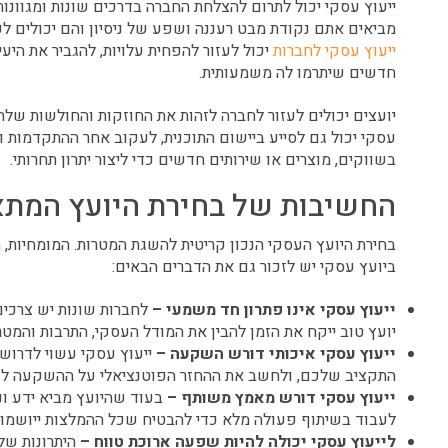
ייעוץ עסקי יכול לתרום להצלחת החברה בדרכים שונות ומגוונות
מביאים אתם נקודת מבט רעננה ושפע של ניסיון והם יכולים ל
ייעוץ עסקי לחברות
יכול לעזור להפחית עלויות, להגביר את היעי
חדשים שיתרמו לה משמעותית.
יועצים יכולים לעזור לחברה לזהות את החוזקות והחולשות שלה,
עסקי יכול גם לסייע ביישום התוכנית, לעקוב אחר ההתקדמות ו
בשווקים, מוצרים או שירותים חדשים כדי ליצור יתרון תחרותי.
החשיבות של בחירת היועץ המתא
בחירת היועץ העסקי הנכון קריטית להשגת המטרות. המומחיות, ה
ביועץ עסקי יש לזכור גם את הדברים הבאים:
ייעוץ עסקי אינו פתרון חד משמעי –
לחברות שונות יש צרכים 
יועץ טוב ייקח את הזמן להבין את המודל העסקי, התרבות והמט
ייעוץ עסקי איכותי דורש השקעה –
ייעוץ עסקי עשוי לדרוש
התקציב שלכם, ולחשב את ההחזר הפוטנציאלי על ההשקעה לפ
ייעוץ עסקי דורש מאמץ משותף –
בעוד שהיועץ מביא ידע וני
לעבוד בשיתוף פעולה מלא כדי להבטיח שכל ההמלצות ייושמו ב
לייעוץ עסקי יכולה להיות שפעה ארוכת טווח –
היתרונות של 