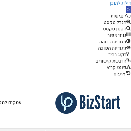
דילוג לתוכן
תח
רגל
כלי נגישות
גישות
הגדל טקסט
הקטן טקסט
גווני אפור
ניגודיות גבוהה
ניגודיות הפוכה
רקע בהיר
הדגשת קישורים
פונט קריא
איפוס
עסקים למכי