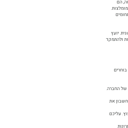
ה, הם
מומלצות.
תחומים
ית. יועץ
ות ולהתמקד
בוחרים
 של החברה.
חשבון את
וץ. עליכם
ונות