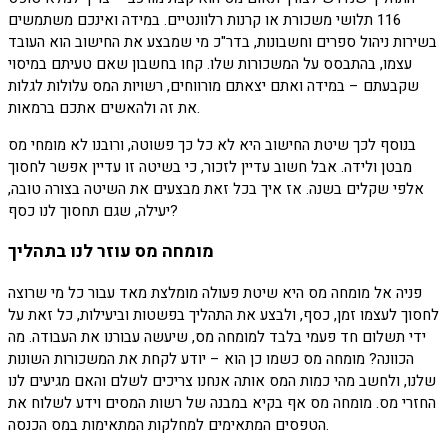
116 תלושי משכורת או קרנות רלוונטיים. במידה ואינכם משתמשים
בשירות ניהול ספרים וחשבונות, בדר"כ מי שמבצע את החישוב הוא העובד
עצמו, בהתבסס על המשכורות שלו. קחו בחשבון שאם טעיתם במיסוי
שקבעתם – במידה ואתם יצאתם מורווחים, רשויות המס עלולות לגלות
את זה ולהאשים אתכם ברמאות.
בנוסף לכך שיטת החישוב היא לא כל כך פשוטה, ורובנו לא מומחי מס
מבטן ולידה. אבל חשוב עדיין לזכור, כי בשיטה זו עדיין אפשר לחסוך
אלפי שקלים בשנה. אז איך בכל זאת מבצעים את השיטה בצורה טובה,
יעילה, שגם תחסוך לנו כסף?
מומחה מס עוזר לנו בתהליך
פניה אל מומחה מס היא שיטת פעולה מומלצת מאד עבור כל מי שרוצה
לחסוך לעצמו זמן, כסף, ולבצע את התהליך בפשטות וביעילות, כל זאת על
ידי תשלום חד פעמי בלבד למומחה מס, שיעשה עבורנו את העבודה. מה
הכוונה? מומחה מס כשמו כן הוא – יודע לקחת את המשכורות השונות
שלנו, ולחשב מהי כמות המס אותה אנחנו צריכים לשלם והאם מגיעים לנו
החזרי מס. מומחה מס אף בקיא במבנה של רשות המסים וידע לשלוח את
הטפסים המתאימים למחלקות המתאימות במס הכנסה.