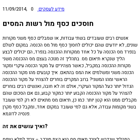
מידע לעסקים
0
11/09/2014,
חוסכים כסף מול רשות המסים
אנשים רבים שעובדים בשתי עבודות, או שמבלים כסף משני מקורות
שונים, לא יודעים שהם יכולים לחסוך כסף מול מס הכנסה. במקום לשלם
בנפרד מס הכנסה על כל אחד ממקורות ההכנסה בנפרד, הם יכולים לבצע
הליך שנקרא תיאום מס. בתהליך זה מנוכה בעצם מס ההכנסה משני
מקורות ההכנסה במקביל, כאשר מצהירים על מקור הכנסה עיקרי ומקור
הכנסה משני ומשלמים את המס בהתאם. איך קובעים מהו מקור ההכנסה
הראשי ומהו המשני? ברוב המקרים בוחרים להצהיר על מקור ההכנסה
הגדול יותר כעל המקור העיקרי, אולם זה לא חובה, ואנשים רבים בוחרים
להצהיר על מקור ההכנסה הקבוע יותר כמקור קבוע, גם אם הסכום שהם
מקבלים ממנו הוא קטן יותר. כמו כן, תיאום מס מתאים לא רק למי שעובד
בשני מקומות עבודה, אלא גם למי שעובד במקום אחד, ומקבל כסף מקרן
פנסיה לדוגמא.
ואיך עושים את זה?
התהליך שנדרש לצורך תאום מס הוא קצת מורכב – צריך למלא טופס