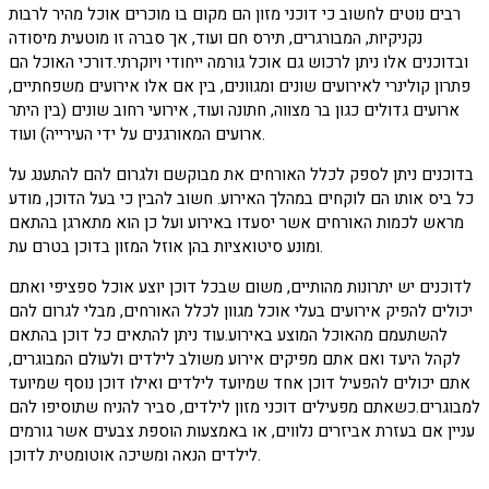
רבים נוטים לחשוב כי דוכני מזון הם מקום בו מוכרים אוכל מהיר לרבות
נקניקיות, המבורגרים, תירס חם ועוד, אך סברה זו מוטעית מיסודה
ובדוכנים אלו ניתן לרכוש גם אוכל גורמה ייחודי ויוקרתי.דורכי האוכל הם
פתרון קולינרי לאירועים שונים ומגוונים, בין אם אלו אירועים משפחתיים,
ארועים גדולים כגון בר מצווה, חתונה ועוד, אירועי רחוב שונים (בין היתר
ארועים המאורגנים על ידי העירייה) ועוד.
בדוכנים ניתן לספק לכלל האורחים את מבוקשם ולגרום להם להתענג על
כל ביס אותו הם לוקחים במהלך האירוע. חשוב להבין כי בעל הדוכן, מודע
מראש לכמות האורחים אשר יסעדו באירוע ועל כן הוא מתארגן בהתאם
ומונע סיטואציות בהן אוזל המזון בדוכן בטרם עת.
לדוכנים יש יתרונות מהותיים, משום שבכל דוכן יוצע אוכל ספציפי ואתם
יכולים להפיק אירועים בעלי אוכל מגוון לכלל האורחים, מבלי לגרום להם
להשתעמם מהאוכל המוצע באירוע.עוד ניתן להתאים כל דוכן בהתאם
לקהל היעד ואם אתם מפיקים אירוע משולב לילדים ולעולם המבוגרים,
אתם יכולים להפעיל דוכן אחד שמיועד לילדים ואילו דוכן נוסף שמיועד
למבוגרים.כשאתם מפעילים דוכני מזון לילדים, סביר להניח שתוסיפו להם
עניין אם בעזרת אביזרים נלווים, או באמצעות הוספת צבעים אשר גורמים
לילדים הנאה ומשיכה אוטומטית לדוכן.