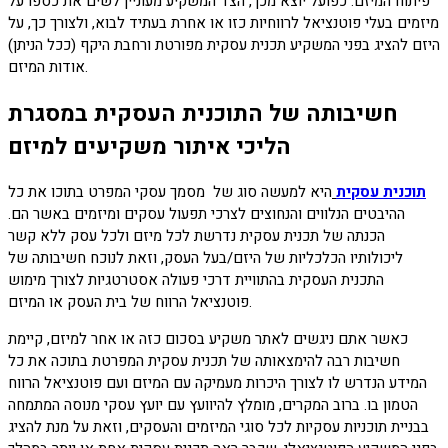
פיתוח המיזם. כפועל יוצא מכך, הצד המשקיע מעוניין לשים את כספו על
מיזמים בעלי פוטנציאל לרווחיות כזו או אחרת בעתיד לבוא, ולצורך כך, על
היזם להציג בפני המשקיע תכנית עסקית מפורטת ורחבת היקף (ככל הניתן)
אודות המיזם.
חשיבותה של התוכנית העסקית במסגרת
הליכי איתור משקיעים למיזם
תוכנית עסקית
היא למעשה סוג של מסמך עסקי המפרט בתוכו את כל
ההיבטים הנלווים והנחוצים לצרכי תפעול עסקים ומיזמים באשר הם.
הכנתה של תכנית עסקית נדרשת לכל מיזם ולכל עסק ללא קשר
ליכולותיו הכלכליות של היזם/בעל העסק, וזאת לנוכח חשיבותה של
התכנית העסקית בהתוויית דרכי פעולה אסטרטגיות לצורך מימוש
פוטנציאל הרווח של בית העסק או המיזם.
כאשר אתם ניגשים לאתר משקיע בסכום כזה או אחר למיזם, קיימת
חשיבות רבה להימצאותה של תכנית עסקית המפרטת בתוכה את כל
המידע הנדרש לו לצורך היכרות מעמיקה עם המיזם ועם פוטנציאל הרווח
הטמון בו. ברוב המקרים, מומלץ להיוועץ עם יועץ עסקי מנוסה המתמחה
בבניית תוכניות עסקיות לכל סוגי המיזמים והעסקים, וזאת על מנת להציג