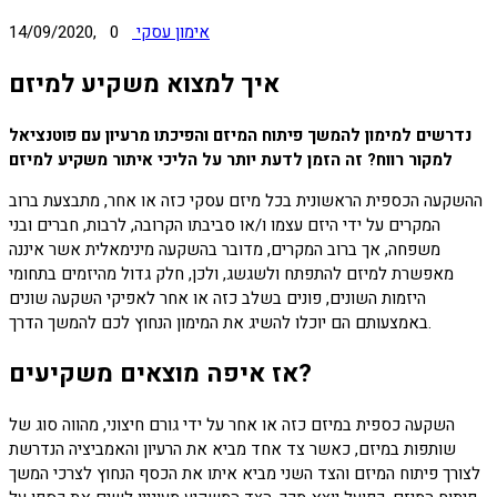
אימון עסקי
0
14/09/2020,
איך למצוא משקיע למיזם
נדרשים למימון להמשך פיתוח המיזם והפיכתו מרעיון עם פוטנציאל
למקור רווח? זה הזמן לדעת יותר על הליכי איתור משקיע למיזם
ההשקעה הכספית הראשונית בכל מיזם עסקי כזה או אחר, מתבצעת ברוב
המקרים על ידי היזם עצמו ו/או סביבתו הקרובה, לרבות, חברים ובני
משפחה, אך ברוב המקרים, מדובר בהשקעה מינימאלית אשר איננה
מאפשרת למיזם להתפתח ולשגשג, ולכן, חלק גדול מהיזמים בתחומי
היזמות השונים, פונים בשלב כזה או אחר לאפיקי השקעה שונים
באמצעותם הם יוכלו להשיג את המימון הנחוץ לכם להמשך הדרך.
אז איפה מוצאים משקיעים?
השקעה כספית במיזם כזה או אחר על ידי גורם חיצוני, מהווה סוג של
שותפות במיזם, כאשר צד אחד מביא את הרעיון והאמביציה הנדרשת
לצורך פיתוח המיזם והצד השני מביא איתו את הכסף הנחוץ לצרכי המשך