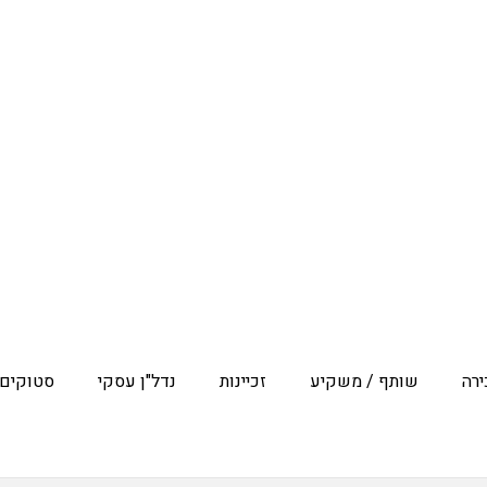
ות
קיע
ירה
טיפוס למכירה
 למכירה והשכרה
ולה למכירה
רה
שותף / משקיע
זכיינות
נדל"ן עסקי
סטוקים 