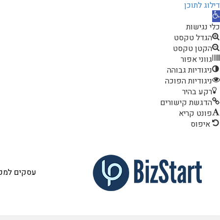
דילוג לתוכן
תח
רגל
כלי נגישות
גישות
הגדל טקסט
כל הקטגורי
הקטן טקסט
גווני אפור
שותף / מש
ניגודיות גבוהה
עסקים למכ
ניגודיות הפוכה
רקע בהיר
זכיינות
הדגשת קישורים
פונט קריא
פטנט / אב 
איפוס
נדל"ן עסקי
סטוקים ותכ
עסקים למכי