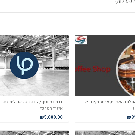
הגשם את החלום האמריקאי :עסקים פעילים בארה"ב כולל ויזת עבודה ורילוקיישן משפחתית
ז
איזור המרכז
₪5,000.00
₪35