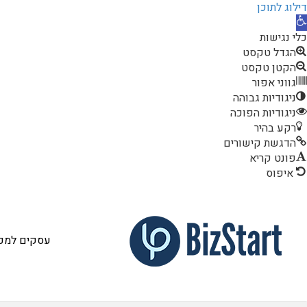
דילוג לתוכן
תח
רגל
כלי נגישות
גישות
הגדל טקסט
כל הקטגורי
הקטן טקסט
גווני אפור
שותף / מש
ניגודיות גבוהה
עסקים למכ
ניגודיות הפוכה
רקע בהיר
זכיינות
הדגשת קישורים
פונט קריא
פטנט / אב 
איפוס
נדל"ן עסקי
סטוקים ותכ
עסקים למכי