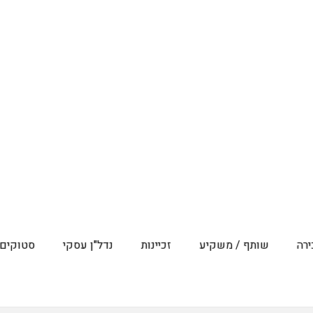
ות
קיע
ירה
טיפוס למכירה
 למכירה והשכרה
ולה למכירה
רה
שותף / משקיע
זכיינות
נדל"ן עסקי
סטוקים 