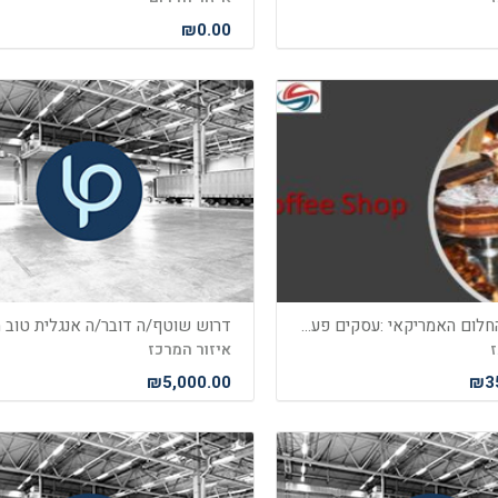
₪0.00
הגשם את החלום האמריקאי :עסקים פעילים בארה"ב כולל ויזת עבודה ורילוקיישן משפחתית
ז
איזור המרכז
₪5,000.00
₪35