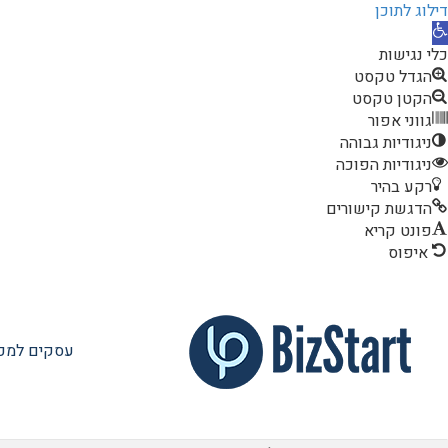
דילוג לתוכן
תח
רגל
כלי נגישות
גישות
הגדל טקסט
כל הקטגוריות
הקטן טקסט
גווני אפור
שותף / משקי
ניגודיות גבוהה
עסקים למכיר
ניגודיות הפוכה
רקע בהיר
זכיינות
הדגשת קישורים
פונט קריא
פטנט / אב טי
איפוס
נדל"ן עסקי ל
סטוקים ותכול
עסקים למכי