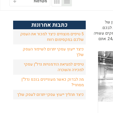
מקודמות
ן של
כתבות אחרונות
 לבכם.
סקים עשויה
5 טיפים מנצחים כיצד למכור את העסק
לתת לכם רעיון או כיוון לעסק שבו תיטיבו להביא לידי ביטוי את היכולות ואת הכישורים שלכם. לוח העסקים למכירה פתוח ומתעדכן 24/7. אתם
שלכם במקסימום רווח
כיצד ייעוץ עסקי יתרום לשיפור העסק
שלך
טיפים למציאת הזדמנויות נדל"ן עסקי
למכירה והשכרה
מה לבדוק כאשר מעוניינים בנכס נדל"ן
מסחרי?
כיצד תהליך ייעוץ עסקי יתרום לעסק שלך