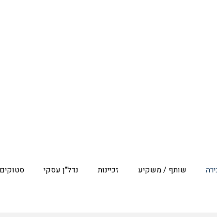
ע
ה
פוס למכירה
מכירה והשכרה
ה למכירה
רה
שותף / משקיע
זכיינות
נדל"ן עסקי
סטוקים 