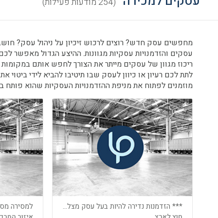
עסקים למכירה
(254 מודעות פעילות)
מחפשים עסק חדש? רוצים לרכוש זיכיון על ניהול עסק? חושבים
עסקים והזדמנויות עסקיות מגוונות. ההיצע הגדול מאפשר לכם
ריכוז מגוון של עסקים מייתר את הצורך לחפש אותם במקומות 
מוזמנים לפתוח את מניפת ההזדמנויות העסקיות שהוא פותח ב
*** הזדמנות נדירה להיות בעל עסק מצליח בחופים היפים של קפריסין***
למסירה מספ
חוץ לארץ
איזור המרכ