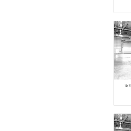
דרוש שוטף/ה דובר/ה אנגלית טוב מאוד להקמת רשתות שיווק בארצות הברית