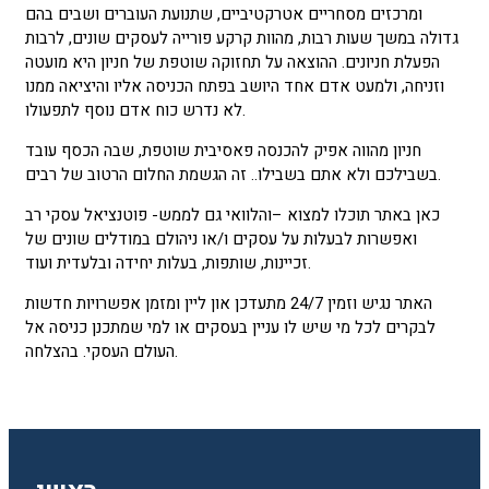
ומרכזים מסחריים אטרקטיביים, שתנועת העוברים ושבים בהם
גדולה במשך שעות רבות, מהוות קרקע פורייה לעסקים שונים, לרבות
הפעלת חניונים. ההוצאה על תחזוקה שוטפת של חניון היא מועטה
וזניחה, ולמעט אדם אחד היושב בפתח הכניסה אליו והיציאה ממנו
לא נדרש כוח אדם נוסף לתפעולו.
חניון מהווה אפיק להכנסה פאסיבית שוטפת, שבה הכסף עובד
בשבילכם ולא אתם בשבילו.. זה הגשמת החלום הרטוב של רבים.
כאן באתר תוכלו למצוא –והלוואי גם לממש- פוטנציאל עסקי רב
ואפשרות לבעלות על עסקים ו/או ניהולם במודלים שונים של
זכיינות, שותפות, בעלות יחידה ובלעדית ועוד.
האתר נגיש וזמין 24/7 מתעדכן און ליין ומזמן אפשרויות חדשות
לבקרים לכל מי שיש לו עניין בעסקים או למי שמתכנן כניסה אל
העולם העסקי. בהצלחה.