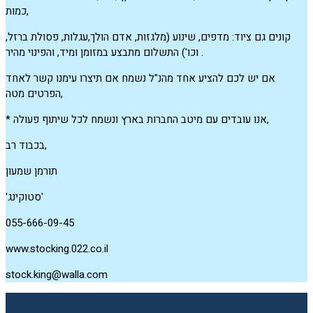
כמות,
קונים גם ציוד: מדפים, שינוע (מלגזות, אדם הולך,עגלות, פסולת ברזל,
וכו') התשלום מתבצע במזומן ומיד, והפינוי מהיר .
אם יש לכם להציע אחד מהנ"ל נשמח אם תיצרו עימנו קשר לאחד
הפרטים מטה,
* אנו עובדים עם מיטב החברות בארץ ונשמח לכל שיתוף פעולה,
בכבוד רב,
תורמן שמעון
'סטוקינג'
055-666-09-45
www.stocking.022.co.il
stock.king@walla.com