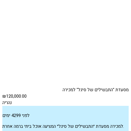
מסעדת "התבשילים של סיגל" למכירה
₪120,000.00
נהריה
לפני 4299 ימים
למכירה מסעדת ״התבשילים של סיגל״ המציעה אוכל ביתי ברמה אחרת.