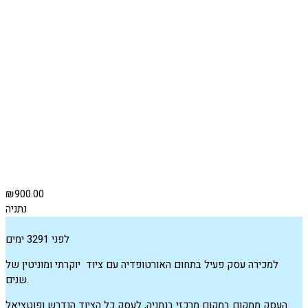
₪900.00
נתניה
לפני 3291 ימים
למכירה עסק פעיל בתחום האורטופדיה עם ציוד יוקרתי ומוניטין של
שנים.
העסק ממקום במקום מרכזי בנתניה, לעסק כל הציוד הנדרש ופוטציאל