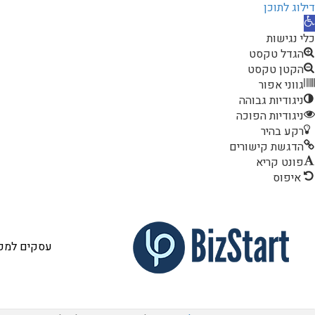
דילוג לתוכן
תח
רגל
כלי נגישות
גישות
הגדל טקסט
הקטן טקסט
גווני אפור
ניגודיות גבוהה
ניגודיות הפוכה
רקע בהיר
הדגשת קישורים
פונט קריא
איפוס
עסקים למכי