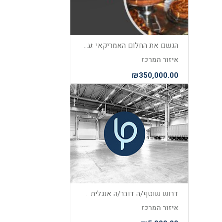
הגשם את החלום האמריקאי :עסקים פעילים בארה"ב כולל ויזת עבודה ורילוקיישן משפחתית
איזור המרכז
₪350,000.00
דרוש שוטף/ה דובר/ה אנגלית טוב מאוד להקמת רשתות שיווק בארצות הברית
איזור המרכז