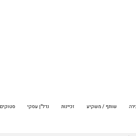
רה
שותף / משקיע
זכיינות
נדל"ן עסקי
סטוקים 