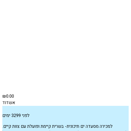
₪0.00
אשדוד
לפני 3299 ימים
למכירה מסעדה ים תיכונית- בשרית קיימת ופועלת עם צוות קיים.