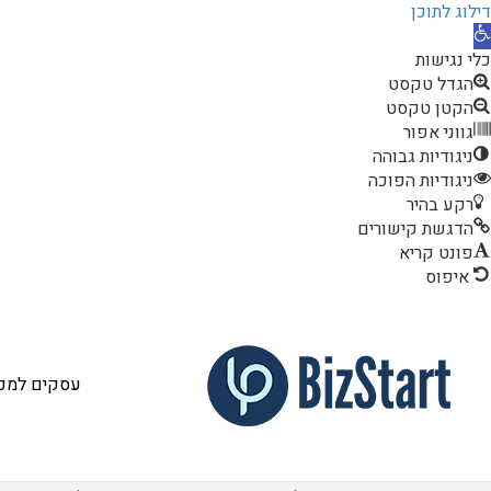
דילוג לתוכן
תח
רגל
כלי נגישות
גישות
הגדל טקסט
הקטן טקסט
גווני אפור
ניגודיות גבוהה
ניגודיות הפוכה
רקע בהיר
הדגשת קישורים
פונט קריא
איפוס
עסקים למכי