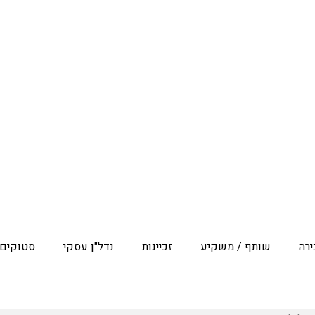
רה
שותף / משקיע
זכיינות
נדל"ן עסקי
סטוקים 