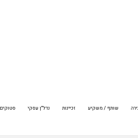
רה
שותף / משקיע
זכיינות
נדל"ן עסקי
סטוקים 