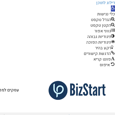
דילוג לתוכן
תח
רגל
כלי נגישות
גישות
הגדל טקסט
הקטן טקסט
גווני אפור
ניגודיות גבוהה
ניגודיות הפוכה
רקע בהיר
הדגשת קישורים
פונט קריא
איפוס
עסקים למכי