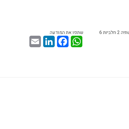
למכירה חנות מכולת ברחוב ראשי. ציוד מלא כולל 3 מקררים של שתיה 2 חלביות 6
שתפו את המודעה
Email
LinkedIn
Facebook
WhatsApp