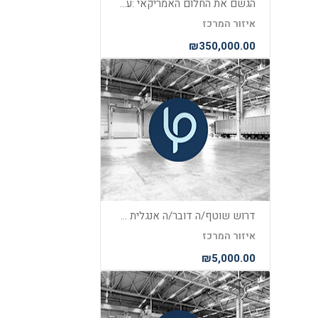
הגשם את החלום האמריקאי :עסקים פעילים בארה"ב כולל ויזת עבודה ורילוקיישן משפחתית
איזור המרכז
₪350,000.00
דרוש שוטף/ה דובר/ה אנגלית טוב מאוד להקמת רשתות שיווק בארצות הברית
איזור המרכז
₪5,000.00