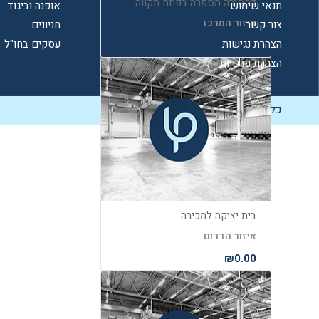
למסירה מספרה בפתח תקווה
תנאי שימוש
אופנה וביגוד
איזור המרכז
צור קשר
חניונים
הצהרת נגישות
עסקים בחו"ל
₪1.00
הצהרת פרטיות
כל הזכויות שמורות ל-Biz Start
בית יציקה למכירה
איזור הדרום
₪0.00