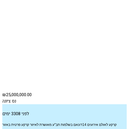
₪25,000,000.00
נס ציונה
לפני 3308 ימים
קרקע לאולם אירועים 14דונאם בשלמות תב"ע מאושרת לאיזור קרקע פרטית באזור