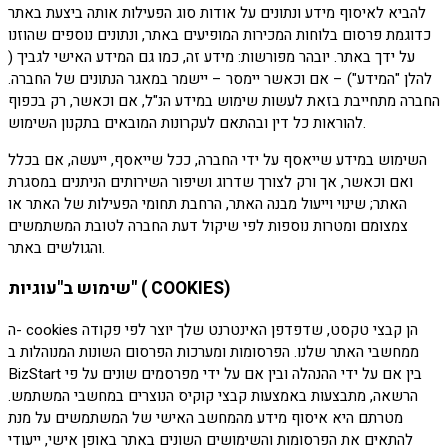
להביא לאיסוף מידע ונתונים על אודות סוג הפעילות אותה ביצעת באתר
כדוגמת פרסום בלוחות המכירות המופיעים באתר, ונתונים נוספים שהוזנו
על ידך באתר. יובהר מפורשות: מידע זה, כמו גם המידע האישי לגביך (
להלן "המידע") – אם וכאשר יימסר – יישמר במאגר הנתונים של החברה.
החברה מתחייבת בזאת לעשות שימוש במידע הנ"ל, אם וכאשר, רק בכפוף
להוראות כל דין ובהתאם לעקרונות המובאים בתקנון השימוש.
השימוש במידע שייאסף על ידי החברה, ככל שייאסף, ייעשה, אם בכלל
ואם וכאשר, אך ורק לצורך שדרוג ושיפור השירותים הניתנים במסגרת
האתר; שינוי וייעול מבנה האתר, הרחבת תחומי הפעילות של האתר או
צמצומם ומטרות נוספות לפי שיקול דעת החברה לטובת המשתמשים
והגולשים באתר.
שימוש ב"עוגיות" ( COOKIES)
ה- cookies הן קבצי טקסט, שדפדפן האינטרנט שלך יוצר לפי פקודה
ממחשבי האתר שלנו. הפרסומות ומערכות הפרסום השונות המנוהלות ב
BizStart בין אם על ידי ההנהלה ובין אם על ידי מפרסמים שונים על פי
הרשאה, מתבצעות באמצעות קבצי קוקיס הנוצרים במחשבי המשתמש.
מטרתם היא איסוף מידע מהמחשב האישי של המשתמשים על מנת
להתאים את הפרסומות והשימושים השונים באתר באופן אישי, ייעודי