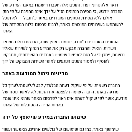
דואר אלקטרוני, ועוד. נתונים אלה יועברו ויישמרו במאגר המידע של
החברה. יודגש, כי מסירת הנתונים הנ"ל על ידך אינה מחויבת על פי חוק
אולם ללא מסירת הנתונים המוגדרים באתר כ"חובה" – לא תוכל
להשתמש בשירותים המוצעים באתר, לרבות פרסום בלוח המכירות של
האתר.
הנתונים המוגדרים כ"חובה, יסומנו באופן שונה, מודגש ובולט משאר
השדות. הואיל והחברה תבקש רק את המידע הנחוץ לשירות שאליו
נרשמת, ייתכן כי על מנת לאפשר שימוש באחדים מהשירותים, תתבקש
להוסיף ולמסור נתונים הנוגעים לאופי השירות המבוקש על ידך.
מדיניות ניהול המודעות באתר
החברה רשאית, על פי שיקול דעתה הבלעדי, לבטל/לשנות/לערוך כל
מודעה באתר. החברה שומרת לעצמה את הזכות לא לאשר נוסח של
מודעה, אשר לפי שיקול דעתה אינו ראוי לפרסום מאחר שהוא אינו עומד
באמות המידה המקובלות של האתר.
שימוש החברה במידע שייאסף על ידה
שימושך באתר, כמו גם שימושם של גולשים אחרים, מאפשר ועשוי