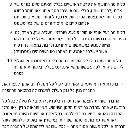
כל חומר החושף את פרטיו האישיים בכלל והאינטימיים בפרט של
אדם (לרבות שמו), מבלי שהוא עצמו מסר אותו ו/או חומר הפוגע
בפרטיותו ו/או בצנעת הפרט של אדם, קל וחומר נושאים שביחס
אליהם קיים צו איסור פרסום של בתי משפט.
כל חומר בעל אופי או תוכן פוגעני, טורדני , מעליב, עוין, מאיים, גס,
גזעני ופוגע ברגשות הציבור. כל חומר ו/או מסר העלול להטריד ו/או
לפגוע במשתמשים אחרים, ולרבות במסגרת הודעות sms
(מסרונים) אשר יישלחו באמצעות האתר ו/או השירותים.
כל חומר המנוגד לכללי השימוש המקובלים באינטרנט או העלול
לגרום נזק או לפגוע במשתמשי אינטרנט בכלל ובלקוחות אתר זה
בפרט.
די בהפרת אחד מהתנאים האמורים לעיל על מנת לחייב אותך לפצות את
החברה בגין כל נזק העלול להיגרם לה כתוצאה מההפרה.
החברה שומרת לעצמה את הזכות הבלעדית לחסום/ להסיר/ לבטל כל
מודעה שאינה עומדת בהוראות תקנון השימוש ו/או הוראות הדין ו/או נהלי
החברה ו/או אשר יש בה כדי לפגוע בכל אדם או יישות משפטית אחרת
ו/או אשר נסיבות פרסומה קשורות, במישרין או בעקיפין, למעשה של
תרמית או לכל מעשה אסור אחר – ככל שהובא לידיעתה של החברה דבר