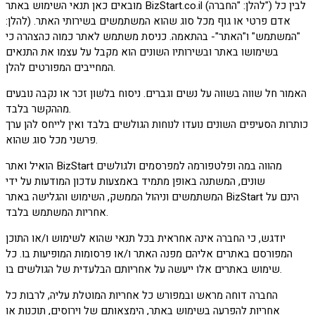
מובאים כאן תנאי השימוש באתר BizStart.co.il (להלן: "החברה") לבין כל
אדם פרטי או גוף מכל סוג שהוא המשתמשים בשירותי האתר. (להלן:
"המשתמש" ו"האתר"- בהתאמה. כניסת משתמש לאתר כמוה כהצהרה כי
בשימושו באתר ובשירותיו השונים הוא מקבל על עצמו את התנאים
המחייבים המפורטים להלן.
האמור חל שווה בשווה על נשים וגברים. ניסוח בלשון זכר או נקבה נובעים
מההקשר בלבד.
כותרות הסעיפים השונים נועדו לנוחות הגולשים בלבד ואין לייחס להן ערך
פרשני מכל סוג שהוא.
הואיל ואתר BizStart מהווה במה ופלטפורמה למפרסמים ולגולשים
שונים, המשתנה באופן מתמיד באמצעות עדכון המודעות על ידי
המשתמשים וניהול הממשק, השימוש והגלישה באתר BizStart הינם על
אחריות המשתמש בלבד.
יודגש, כי החברה אינה אחראית בכל תנאי שהוא לשימוש ו/או התוכן
המפורסם באתרים אליהם מפנה האתר ו/או פרסומות המופיעות בו. כל
שימוש באתרים אלו ייעשה על אחריותם הבלעדית של הגולשים בו.
החברה דוחה מראש ובמפורש כל אחריות המוטלת עליה, לרבות כל
אחריות להפרעה בשימוש באתר, הימצאותם של וירוסים, תוכנות או