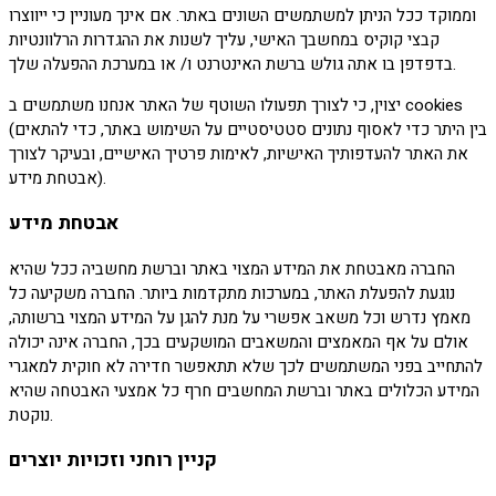
וממוקד ככל הניתן למשתמשים השונים באתר. אם אינך מעוניין כי ייווצרו
קבצי קוקיס במחשבך האישי, עליך לשנות את ההגדרות הרלוונטיות
בדפדפן בו אתה גולש ברשת האינטרנט ו/ או במערכת ההפעלה שלך.
יצוין, כי לצורך תפעולו השוטף של האתר אנחנו משתמשים ב cookies
(בין היתר כדי לאסוף נתונים סטטיסטיים על השימוש באתר, כדי להתאים
את האתר להעדפותיך האישיות, לאימות פרטיך האישיים, ובעיקר לצורך
אבטחת מידע).
אבטחת מידע
החברה מאבטחת את המידע המצוי באתר וברשת מחשביה ככל שהיא
נוגעת להפעלת האתר, במערכות מתקדמות ביותר. החברה משקיעה כל
מאמץ נדרש וכל משאב אפשרי על מנת להגן על המידע המצוי ברשותה,
אולם על אף המאמצים והמשאבים המושקעים בכך, החברה אינה יכולה
להתחייב בפני המשתמשים לכך שלא תתאפשר חדירה לא חוקית למאגרי
המידע הכלולים באתר וברשת המחשבים חרף כל אמצעי האבטחה שהיא
נוקטת.
קניין רוחני וזכויות יוצרים