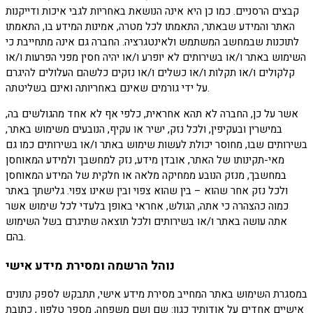
קבצים הרסניים. כמו כן היא אינה הנושאת באחריות לגבי איכות ודייקנות
האתר והמידע שבאתר, התאמתו לכל מטרה, אמינות המידע בו, התאמתו
לתוכנות שבמחשב המשתמש ולאינטגרציה. החברה גם אינה מתחייבת כי
השימוש באתר ו/או בשירותים לא יופרע ו/או יהיה חסין מפני הפרעות ו/או
קלקולים ו/או תקלות ו/או כשלים ו/או נזקים כלשהם העלולים להיגרם
על ידי גורמים שאינם באחריותה ואינם בשליטתה.
אשר על כן, החברה לא תהא אחראית, כלפי אף לא אחד מהגולשים בה,
במישרין ובעקיפין, ולכל נזק, ישיר או עקיף, הנובעים משימוש באתר,
בשירותים שבו, מחוסר יכולת לעשות שימוש באתר ו/או בשירותים כמו גם
מאי-תקינותו של האתר, אובדן מידע, נזק למחשבך ולמידע המאוחסן
במחשבך, מנזק הנובע ממחיקה מלאה או חלקית של המידע המאוחסן
ולכל נזק אחר שהוא – בין שהוא צפוי ובין שאינו צפוי. גלישתך באתר
כמוה כהצהרה כי אתה, הגולש, אחראי באופן בלעדי לכל שימוש אשר
אתה עושה באתר ו/או בשירותים ולכל תוצאה שתיגרם בשל השימוש
בהם.
נוהל הרשמה ומסירת מידע אישי
במסגרת השימוש באתר המחייב מסירת מידע אישי, תתבקש לספק נתונים
אישיים אחדים על אודותיך כגון: שם ושם משפחה, מספר טלפון , כתובת