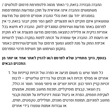
החברה מבהירה בזאת, כי האתר מהווה פלטפורמת פרסום לגולשים /
משתמשים והחברה אינה אחראית על תוכן המודעות המתפרסמות
במסגרתו. יחד עם זאת נהלי החברה אוסרים פרסום של מודעות
שנושאיהן אינם חוקיים ו/או פוגעניים. למען הסר ספק יובהר בזאת, כי אין
לפרסם באתר מודעות ושירותים המנוגדים לחוק. החברה לא תישא בכל
אחריות נזיקית או פלילית כתוצאה מפרסום מודעה פוגענית או לא חוקית
או היענות לה. החברה אף שומרת על זכותה לפנות במקרה הצורך לרשויות
אכיפת החוק על מנת למנוע המשך פרסום של מוצרים/שירותים כאמור
בתקנון השימוש תוך חשיפת פרטי המפרסם.
בנוסף, הינך מתחייב שלא לפרסם ו/או להזין לאתר אחד או יותר מן
התכנים הבאים:
כל חומר שיש בו משום פגיעה או הפרה של זכויות קנייניות של
אחרים או מסלף זכויות ו/או תכנים של צדדים שלישיים – לרבות
זכויות קניין רוחני כגון: זכויות יוצרים או סימני מסחר. חומר זה כולל,
בין השאר, קבצים מוסיקליים, תוכנות מחשב מוגנות, אמצעים
לעקיפת חסמים, הסרת או ביטול הגנות דיגיטליות על תוכנות וקבצי
מחשב לסוגיהם, תמונות וסרטים מוגנים, תמלילים, טקסטים, תווים,
או עבודות אמנות שנוצרו בידי אחרים.