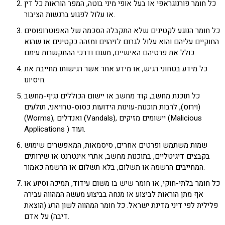
כל חומר פורנוגראפי או בעל אופי מיני בוטה, המפר הוראות כל דין
או עלול לפגוע ברגשות הציבור.
כל חומר הנוגע לקטינים שלא התקבלה הסכמה של האפוטרופוסים
החוקיים עליהם והוא עלול לגרום לזיהוים ומזהה כקטינים או שהוא
כולל את פרטיהם האישיים, מענם ודרכי ההתקשרות עימם.
כל מידע בטחוני רגיש, או מידע אחר אשר רגישותו מחייבת את
חיסיונו.
כל תוכנת מחשב, קוד מחשב או יישום הכוללים נגיף-מחשב
(וירוס), לרבות תוכנות-עוינות הידועות כסוס-טרויאני, תולעים
(Worms), ואנדלים (Vandals), יישומים מזיקים (Malicious
Applications ) ועוד.
שמות משתמש ופרטים אחרים, סיסמאות, המאפשרים שימוש
בקבצים דיגיטליים, בתוכנות מחשב, אתרי אינטרנט או שירותים
המחייבים הרשמה או תשלום, בלא תשלום או הרשמה כאמור.
כל חומר בלתי-חוקי, או חומר שיש בו משום עידוד, תמיכה וסיוע או
אף מתן הוראות לביצוע או מנחה בביצוע מעשה המהווה עבירה
פלילית לפי דיני מדינת ישראל. כל חומר המהווה לשון הרע (הוצאת
דיבה) על אדם.