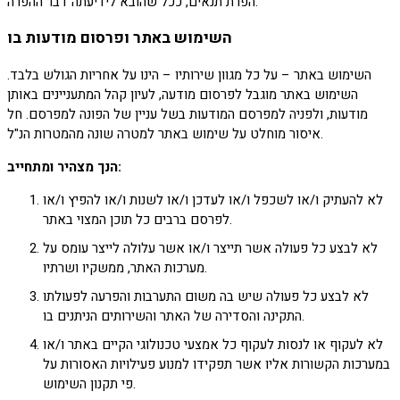
הפרת תנאים, ככל שהובא לידיעתה דבר ההפרה.
השימוש באתר ופרסום מודעות בו
השימוש באתר – על כל מגוון שירותיו – הינו על אחריות הגולש בלבד.
השימוש באתר מוגבל לפרסום מודעה, לעיון קהל המתעניינים באותן
מודעות, ולפניה למפרסם המודעות בשל עניין של הפונה למפרסם. חל
איסור מוחלט על שימוש באתר למטרה שונה מהמטרות הנ"ל.
הנך מצהיר ומתחייב:
לא להעתיק ו/או לשכפל ו/או לעדכן ו/או לשנות ו/או להפיץ ו/או
לפרסם ברבים כל תוכן המצוי באתר.
לא לבצע כל פעולה אשר תייצר ו/או אשר עלולה לייצר עומס על
מערכות האתר, ממשקיו ושרתיו.
לא לבצע כל פעולה שיש בה משום התערבות והפרעה לפעולתו
התקינה והסדירה של האתר והשירותים הניתנים בו.
לא לעקוף או לנסות לעקוף כל אמצעי טכנולוגי הקיים באתר ו/או
במערכות הקשורות אליו אשר תפקידו למנוע פעילויות האסורות על
פי תקנון השימוש.