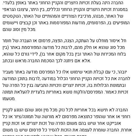
החברה הינה בעלת זכויות היוצרים והקניין הרוחני באתר באופן בלעדי.
במסגרת זכויות היוצרים והקניין הרוחני נכללים, בין היתר, עיצובו הגראפי
של האתר, מבנהו, מרכיביו הצורניים והמהותיים של האתר, הטקסטים
המופיעים בו, הפרסומים, מודעות המפורסמות באתר וכן קבצים ויישומים
מכל מין וסוג שהם.
חל איסור מוחלט על העתקה, הצגה, הפצה, פרסום או העברה של חומר
מכל סוג שהוא או חלק מהם, לרבות כל מודעה המפורסמת באתר (בין
בלוח המכירות של האתר ובין בכל מקום אחר בו), לידי גורם כל שהוא,
אלא אם ניתנה לכך הסכמת החברה מראש ובכתב.
יובהר, כי עם קבלת תנאי שימוש אלו כל המפרסם מודעה באתר מעביר
לחברה את כל זכויות הקניין הרוחני הכלול במודעה ,לרבות בתוכן המודעה
ובתמונות הכלולות בה, זכויות יוצרים וזכויות התביעה בגין כל הפרה של
זכויות כאמור. המפרסם/הלקוח נושא באחריות בלעדית להעלאת תמונה
מטעמו.
החברה לא תישא בכל אחריות לכל נזק מכל מין וסוג שהם הנוגע לקניין
רוחני או אחר שהופר כתוצאה מפרסום לא מורשה של תמונה/ציור או כל
אובייקט אחר שיש בהם משום הפרה של זכות יוצרים או זכות קניין
אחרת. החברה שומרת לעצמה את הזכות להסיר כל פרסום שיש בו משום